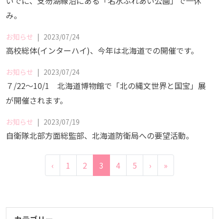
いでに、支笏湖線沿にある「名水ふれあい公園」で一休
み。
お知らせ
|
2023/07/24
高校総体(インターハイ)、今年は北海道での開催です。
お知らせ
|
2023/07/24
７/22～10/1 北海道博物館で「北の縄文世界と国宝」展
が開催されます。
お知らせ
|
2023/07/19
自衛隊北部方面総監部、北海道防衛局への要望活動。
‹
1
2
3
4
5
›
»