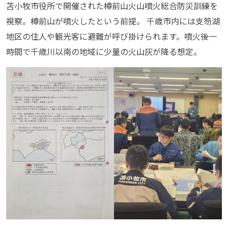
苫小牧市役所で開催された樽前山火山噴火総合防災訓練を
視察。樽前山が噴火したという前提。 千歳市内には支笏湖
地区の住人や観光客に避難が呼び掛けられます。噴火後一
時間で千歳川以南の地域に少量の火山灰が降る想定。